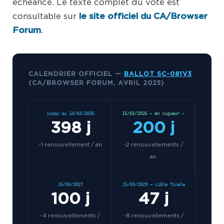
échéance. Le texte complet du vote est
consultable sur
le site officiel du CA/Browser
Forum
.
CALENDRIER OFFICIEL —
BALLOT SC-081V3
(CA/BROWSER FORUM, AVRIL 2025)
jusqu'au 14/03/2026
15/03/2026 — en vigueur ✓
398 j
200 j
~1 renouvellement / an
~2 renouvellements /
an
15/03/2027
15/03/2029 — cible finale
100 j
47 j
~4 renouvellements /
~8 renouvellements /