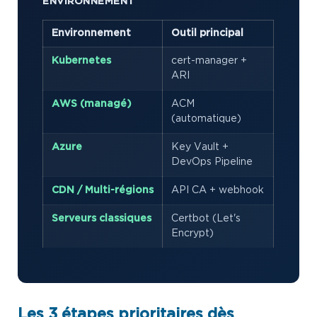
ENVIRONNEMENT
Environnement
Outil principal
Kubernetes
cert-manager +
ARI
AWS (managé)
ACM
(automatique)
Azure
Key Vault +
DevOps Pipeline
CDN / Multi-régions
API CA + webhook
Serveurs classiques
Certbot (Let's
Encrypt)
Les 3 étapes prioritaires dès