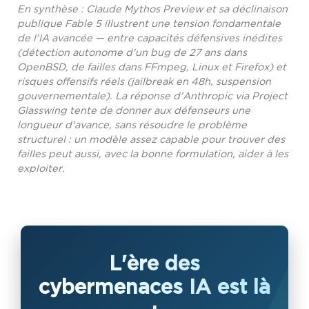
En synthèse : Claude Mythos Preview et sa déclinaison
publique Fable 5 illustrent une tension fondamentale
de l'IA avancée — entre capacités défensives inédites
(détection autonome d'un bug de 27 ans dans
OpenBSD, de failles dans FFmpeg, Linux et Firefox) et
risques offensifs réels (jailbreak en 48h, suspension
gouvernementale). La réponse d'Anthropic via Project
Glasswing tente de donner aux défenseurs une
longueur d'avance, sans résoudre le problème
structurel : un modèle assez capable pour trouver des
failles peut aussi, avec la bonne formulation, aider à les
exploiter.
L'ère des
cybermenaces IA est là