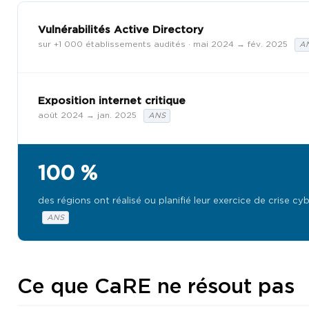
Vulnérabilités Active Directory
sur +1 000 établissements audités · mai 2024 → fév. 2025
A
Exposition internet critique
août 2024 → jan. 2025
ANS
100 %
des régions ont réalisé ou planifié leur exercice de crise c
ANS
Ce que CaRE ne résout pas