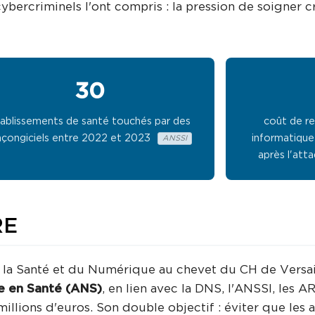
bercriminels l'ont compris : la pression de soigner c
30
ablissements de santé touchés par des
coût de r
nçongiciels entre 2022 et 2023
informatique
ANSSI
après l'at
RE
e la Santé et du Numérique au chevet du CH de Versai
 en Santé (ANS)
, en lien avec la DNS, l'ANSSI, les A
lions d'euros. Son double objectif : éviter que les a