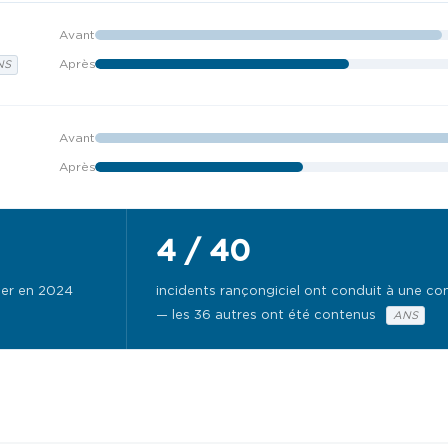
Avant
Après
NS
Avant
Après
4 / 40
yber en 2024
incidents rançongiciel ont conduit à une 
— les 36 autres ont été contenus
ANS