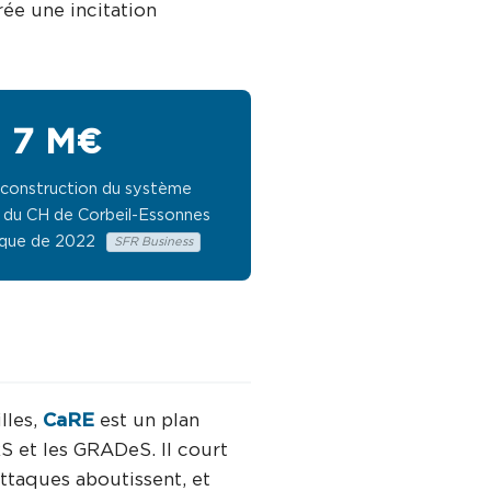
rée une incitation
7 M€
econstruction du système
 du CH de Corbeil-Essonnes
taque de 2022
SFR Business
lles,
CaRE
est un plan
RS et les GRADeS. Il court
ttaques aboutissent, et